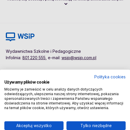
Wydawnictwa Szkolne i Pedagogiczne
Infolinia:
801 220 555
, e-mail:
wsip@wsip.com.pl
Polityka cookies
Polityka cookies
Pierwsze kroki
Używamy plików cookie
Dane osobowe
Kontakt
Możemy je zamieścić w celu analizy danych dotyczących
Regulamin
Sklep
odwiedzających, ulepszenia naszej strony internetowej, pokazania
spersonalizowanych treści i zapewnienia Państwu wspaniałego
doświadczenia na stronie internetowej. Aby uzyskać więcej informacji
na temat plików cookie, których używamy, otwórz ustawienia.
Copyright © 2026 Wydawnictwa Szkolne i Pedagogiczne
Spółka Akcyjna
Akceptuj wszystko
Tylko niezbędne