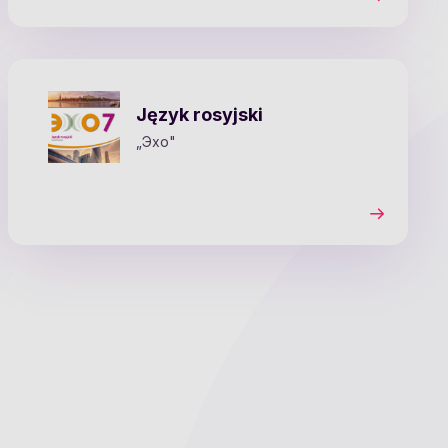
Język rosyjski
„Эхо"