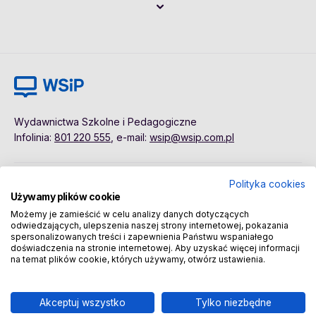
Wydawnictwa Szkolne i Pedagogiczne
Infolinia:
801 220 555
, e-mail:
wsip@wsip.com.pl
Polityka cookies
Polityka cookies
Pierwsze kroki
Używamy plików cookie
Dane osobowe
Kontakt
Możemy je zamieścić w celu analizy danych dotyczących
Regulamin
Sklep
odwiedzających, ulepszenia naszej strony internetowej, pokazania
spersonalizowanych treści i zapewnienia Państwu wspaniałego
doświadczenia na stronie internetowej. Aby uzyskać więcej informacji
na temat plików cookie, których używamy, otwórz ustawienia.
Copyright © 2026 Wydawnictwa Szkolne i Pedagogiczne
Spółka Akcyjna
Akceptuj wszystko
Tylko niezbędne