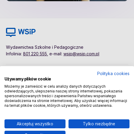
Wydawnictwa Szkolne i Pedagogiczne
Infolinia:
801 220 555
, e-mail:
wsip@wsip.com.pl
Polityka cookies
Polityka cookies
Pierwsze kroki
Używamy plików cookie
Dane osobowe
Kontakt
Możemy je zamieścić w celu analizy danych dotyczących
Regulamin
Sklep
odwiedzających, ulepszenia naszej strony internetowej, pokazania
spersonalizowanych treści i zapewnienia Państwu wspaniałego
doświadczenia na stronie internetowej. Aby uzyskać więcej informacji
na temat plików cookie, których używamy, otwórz ustawienia.
Copyright © 2026 Wydawnictwa Szkolne i Pedagogiczne
Spółka Akcyjna
Akceptuj wszystko
Tylko niezbędne