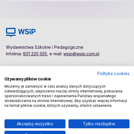
Wydawnictwa Szkolne i Pedagogiczne
Infolinia:
801 220 555
, e-mail:
wsip@wsip.com.pl
Polityka cookies
Polityka cookies
Pierwsze kroki
Używamy plików cookie
Dane osobowe
Kontakt
Możemy je zamieścić w celu analizy danych dotyczących
Regulamin
Sklep
odwiedzających, ulepszenia naszej strony internetowej, pokazania
spersonalizowanych treści i zapewnienia Państwu wspaniałego
doświadczenia na stronie internetowej. Aby uzyskać więcej informacji
na temat plików cookie, których używamy, otwórz ustawienia.
Copyright © 2026 Wydawnictwa Szkolne i Pedagogiczne
Spółka Akcyjna
Akceptuj wszystko
Tylko niezbędne