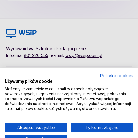
Wydawnictwa Szkolne i Pedagogiczne
Infolinia:
801 220 555
, e-mail:
wsip@wsip.com.pl
Polityka cookies
Polityka cookies
Pierwsze kroki
Używamy plików cookie
Dane osobowe
Kontakt
Możemy je zamieścić w celu analizy danych dotyczących
Regulamin
Sklep
odwiedzających, ulepszenia naszej strony internetowej, pokazania
spersonalizowanych treści i zapewnienia Państwu wspaniałego
doświadczenia na stronie internetowej. Aby uzyskać więcej informacji
na temat plików cookie, których używamy, otwórz ustawienia.
Copyright © 2026 Wydawnictwa Szkolne i Pedagogiczne
Spółka Akcyjna
Akceptuj wszystko
Tylko niezbędne