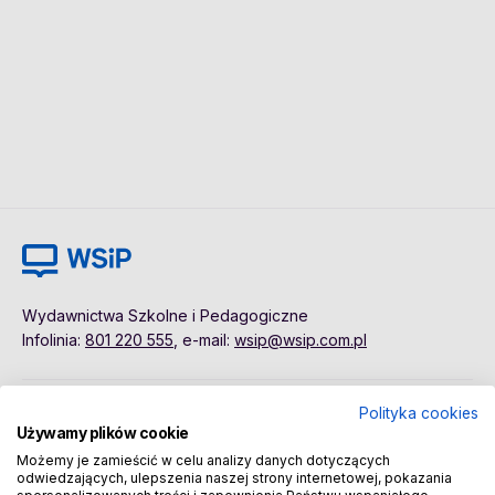
Wydawnictwa Szkolne i Pedagogiczne
Infolinia:
801 220 555
, e-mail:
wsip@wsip.com.pl
Polityka cookies
Polityka cookies
Pierwsze kroki
Używamy plików cookie
Dane osobowe
Kontakt
Możemy je zamieścić w celu analizy danych dotyczących
Regulamin
Sklep
odwiedzających, ulepszenia naszej strony internetowej, pokazania