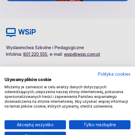
Wydawnictwa Szkolne i Pedagogiczne
Infolinia:
801 220 555
, e-mail:
wsip@wsip.com.pl
Polityka cookies
Polityka cookies
Pierwsze kroki
Używamy plików cookie
Dane osobowe
Kontakt
Możemy je zamieścić w celu analizy danych dotyczących
Regulamin
Sklep
odwiedzających, ulepszenia naszej strony internetowej, pokazania
spersonalizowanych treści i zapewnienia Państwu wspaniałego
doświadczenia na stronie internetowej. Aby uzyskać więcej informacji
na temat plików cookie, których używamy, otwórz ustawienia.
Copyright © 2026 Wydawnictwa Szkolne i Pedagogiczne
Spółka Akcyjna
Akceptuj wszystko
Tylko niezbędne