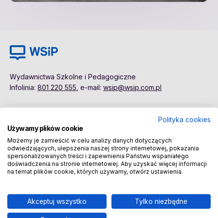
Wydawnictwa Szkolne i Pedagogiczne
Infolinia:
801 220 555
, e-mail:
wsip@wsip.com.pl
Polityka cookies
Polityka cookies
Pierwsze kroki
Używamy plików cookie
Dane osobowe
Kontakt
Możemy je zamieścić w celu analizy danych dotyczących
Regulamin
Sklep
odwiedzających, ulepszenia naszej strony internetowej, pokazania
spersonalizowanych treści i zapewnienia Państwu wspaniałego
doświadczenia na stronie internetowej. Aby uzyskać więcej informacji
na temat plików cookie, których używamy, otwórz ustawienia.
Copyright © 2026 Wydawnictwa Szkolne i Pedagogiczne
Spółka Akcyjna
Akceptuj wszystko
Tylko niezbędne