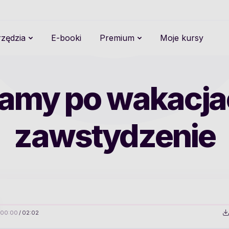
zędzia
E-booki
Premium
Moje kursy
amy po wakacja
zawstydzenie
00:00
/
02:02