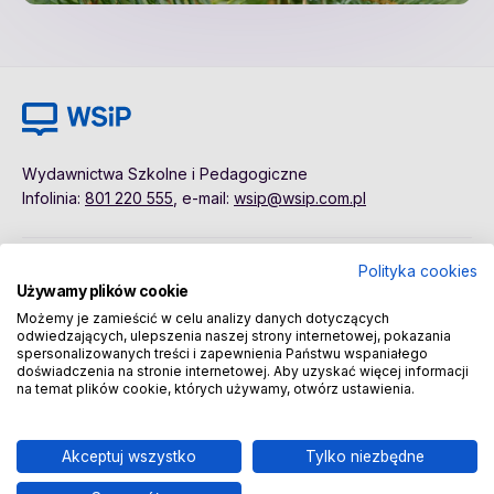
Wydawnictwa Szkolne i Pedagogiczne
Infolinia:
801 220 555
, e-mail:
wsip@wsip.com.pl
Polityka cookies
Polityka cookies
Pierwsze kroki
Używamy plików cookie
Dane osobowe
Kontakt
Możemy je zamieścić w celu analizy danych dotyczących
Regulamin
Sklep
odwiedzających, ulepszenia naszej strony internetowej, pokazania
spersonalizowanych treści i zapewnienia Państwu wspaniałego
doświadczenia na stronie internetowej. Aby uzyskać więcej informacji
na temat plików cookie, których używamy, otwórz ustawienia.
Copyright © 2026 Wydawnictwa Szkolne i Pedagogiczne
Spółka Akcyjna
Akceptuj wszystko
Tylko niezbędne