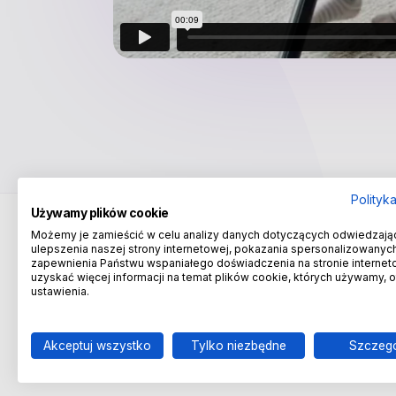
Polityk
Używamy plików cookie
Możemy je zamieścić w celu analizy danych dotyczących odwiedzają
ulepszenia naszej strony internetowej, pokazania spersonalizowanych 
zapewnienia Państwu wspaniałego doświadczenia na stronie internet
uzyskać więcej informacji na temat plików cookie, których używamy, 
ustawienia.
Wydawnictwa Szkolne i Pedagogiczne
Infolinia:
801 220 555
, e-mail:
wsip@wsip.com.pl
Akceptuj wszystko
Tylko niezbędne
Szczeg