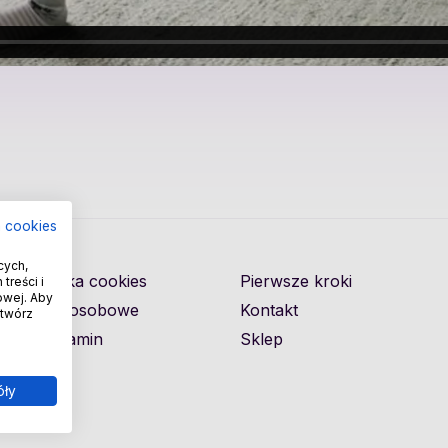
a cookies
cych,
Polityka cookies
Pierwsze kroki
treści i
owej. Aby
Dane osobowe
Kontakt
otwórz
Regulamin
Sklep
óły