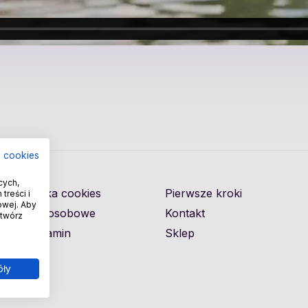
a cookies
cych,
Polityka cookies
Pierwsze kroki
treści i
owej. Aby
Dane osobowe
Kontakt
otwórz
Regulamin
Sklep
óły