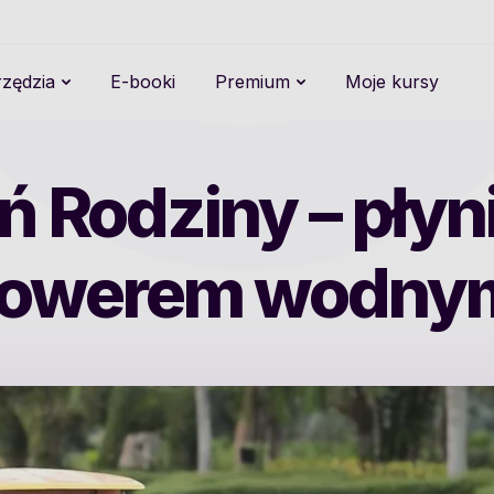
zędzia
E-booki
Premium
Moje kursy
ń Rodziny – pły
rowerem wodny