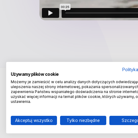
Polityk
Używamy plików cookie
Możemy je zamieścić w celu analizy danych dotyczących odwiedzają
ulepszenia naszej strony internetowej, pokazania spersonalizowanych 
zapewnienia Państwu wspaniałego doświadczenia na stronie internet
uzyskać więcej informacji na temat plików cookie, których używamy, 
ustawienia.
Wydawnictwa Szkolne i Pedagogiczne
Infolinia:
801 220 555
, e-mail:
wsip@wsip.com.pl
Akceptuj wszystko
Tylko niezbędne
Szczeg