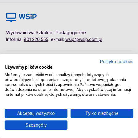
Wydawnictwa Szkolne i Pedagogiczne
Infolinia:
801 220 555
, e-mail:
wsip@wsip.com.pl
Polityka cookies
Pierwsze kroki
Polityka cookies
Używamy plików cookie
Dane osobowe
Kontakt
Możemy je zamieścić w celu analizy danych dotyczących
Regulamin
Sklep
odwiedzających, ulepszenia naszej strony internetowej, pokazania
spersonalizowanych treści i zapewnienia Państwu wspaniałego
doświadczenia na stronie internetowej. Aby uzyskać więcej informacji
na temat plików cookie, których używamy, otwórz ustawienia.
Copyright © 2026 Wydawnictwa Szkolne i Pedagogiczne
Spółka Akcyjna
Akceptuj wszystko
Tylko niezbędne
Szczegóły