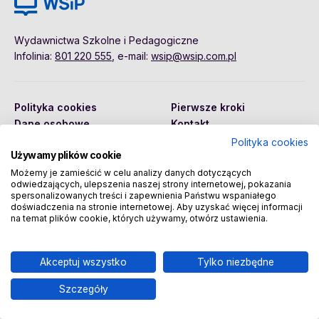
Wydawnictwa Szkolne i Pedagogiczne
Infolinia:
801 220 555
, e-mail:
wsip@wsip.com.pl
Polityka cookies
Pierwsze kroki
Dane osobowe
Kontakt
Regulamin
Sklep
Polityka cookies
Używamy plików cookie
Możemy je zamieścić w celu analizy danych dotyczących
odwiedzających, ulepszenia naszej strony internetowej, pokazania
Copyright © 2026 Wydawnictwa Szkolne i Pedagogiczne
spersonalizowanych treści i zapewnienia Państwu wspaniałego
Spółka Akcyjna
doświadczenia na stronie internetowej. Aby uzyskać więcej informacji
na temat plików cookie, których używamy, otwórz ustawienia.
Akceptuj wszystko
Tylko niezbędne
Szczegóły