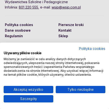
Wydawnictwa Szkolne i Pedagogiczne
Infolinia:
801 220 555
, e-mail:
wsip@wsip.com.pl
Polityka cookies
Pierwsze kroki
Dane osobowe
Kontakt
Regulamin
Sklep
Polityka cookies
Używamy plików cookie
Copyright © 2026 Wydawnictwa Szkolne i Pedagogiczne
Spółka Akcyjna
Możemy je zamieścić w celu analizy danych dotyczących
odwiedzających, ulepszenia naszej strony internetowej, pokazania
spersonalizowanych treści i zapewnienia Państwu wspaniałego
doświadczenia na stronie internetowej. Aby uzyskać więcej informacji
na temat plików cookie, których używamy, otwórz ustawienia.
Akceptuj wszystko
Tylko niezbędne
Szczegóły