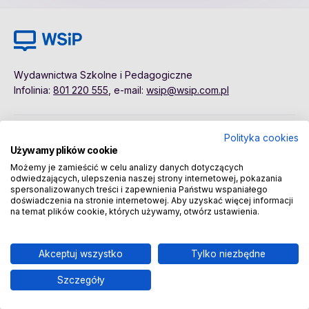
Wydawnictwa Szkolne i Pedagogiczne
Infolinia:
801 220 555
, e-mail:
wsip@wsip.com.pl
Polityka cookies
Polityka cookies
Pierwsze kroki
Używamy plików cookie
Dane osobowe
Kontakt
Możemy je zamieścić w celu analizy danych dotyczących
Regulamin
Sklep
odwiedzających, ulepszenia naszej strony internetowej, pokazania
spersonalizowanych treści i zapewnienia Państwu wspaniałego
doświadczenia na stronie internetowej. Aby uzyskać więcej informacji
na temat plików cookie, których używamy, otwórz ustawienia.
Copyright © 2026 Wydawnictwa Szkolne i Pedagogiczne
Spółka Akcyjna
Akceptuj wszystko
Tylko niezbędne
Szczegóły