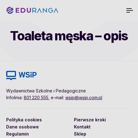
Toaleta męska – opis
Wydawnictwa Szkolne i Pedagogiczne
Infolinia:
801 220 555
, e-mail:
wsip@wsip.com.pl
Polityka cookies
Pierwsze kroki
Dane osobowe
Kontakt
Regulamin
Sklep