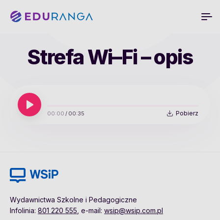
Strefa Wi–Fi – opis
Pobierz
00:00
/
00:35
Wydawnictwa Szkolne i Pedagogiczne
Infolinia:
801 220 555
, e-mail:
wsip@wsip.com.pl