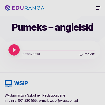
Pumeks – angielski
Pobierz
00:00
/
00:01
Wydawnictwa Szkolne i Pedagogiczne
Infolinia:
801 220 555
, e-mail:
wsip@wsip.com.pl