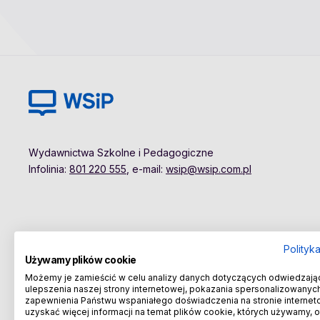
Wydawnictwa Szkolne i Pedagogiczne
Infolinia:
801 220 555
, e-mail:
wsip@wsip.com.pl
Polityk
Używamy plików cookie
Możemy je zamieścić w celu analizy danych dotyczących odwiedzają
ulepszenia naszej strony internetowej, pokazania spersonalizowanych 
zapewnienia Państwu wspaniałego doświadczenia na stronie internet
uzyskać więcej informacji na temat plików cookie, których używamy, 