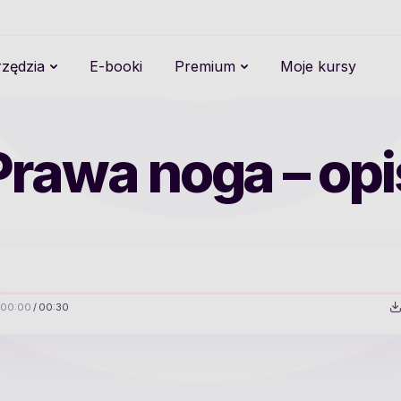
zędzia
E-booki
Premium
Moje kursy
Prawa noga – opi
00:00
/
00:30