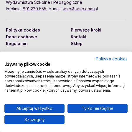
Wydawnictwa Szkolne i Pedagogiczne
Infolinia:
801 220 555
, e-mail:
wsip@wsip.com.pl
Polityka cookies
Pierwsze kroki
Dane osobowe
Kontakt
Regulamin
Sklep
Polityka cookies
Używamy plików cookie
Copyright © 2026 Wydawnictwa Szkolne i Pedagogiczne
Spółka Akcyjna
Możemy je zamieścić w celu analizy danych dotyczących
odwiedzających, ulepszenia naszej strony internetowej, pokazania
spersonalizowanych treści i zapewnienia Państwu wspaniałego
doświadczenia na stronie internetowej. Aby uzyskać więcej informacji
na temat plików cookie, których używamy, otwórz ustawienia.
Akceptuj wszystko
Tylko niezbędne
Szczegóły