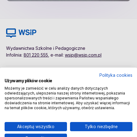
Wydawnictwa Szkolne i Pedagogiczne
Infolinia:
801 220 555
, e-mail:
wsip@wsip.com.pl
Polityka cookies
Polityka cookies
Pierwsze kroki
Używamy plików cookie
Dane osobowe
Kontakt
Możemy je zamieścić w celu analizy danych dotyczących
Regulamin
Sklep
odwiedzających, ulepszenia naszej strony internetowej, pokazania
spersonalizowanych treści i zapewnienia Państwu wspaniałego
doświadczenia na stronie internetowej. Aby uzyskać więcej informacji
na temat plików cookie, których używamy, otwórz ustawienia.
Copyright © 2026 Wydawnictwa Szkolne i Pedagogiczne
Spółka Akcyjna
Akceptuj wszystko
Tylko niezbędne