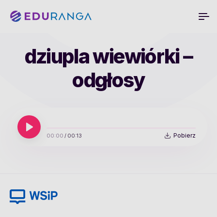
dziupla wiewiórki –
odgłosy
Pobierz
00:00
/
00:13