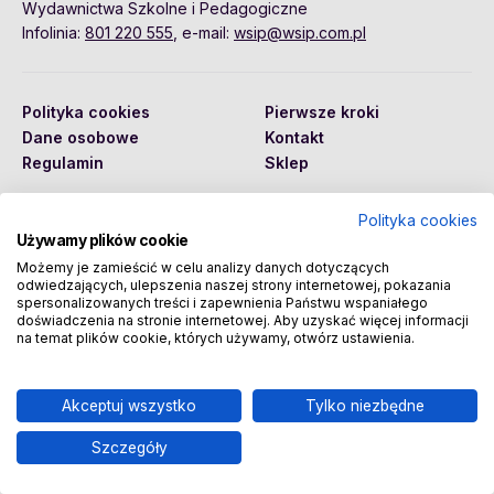
Wydawnictwa Szkolne i Pedagogiczne
Infolinia:
801 220 555
, e-mail:
wsip@wsip.com.pl
Polityka cookies
Pierwsze kroki
Dane osobowe
Kontakt
Regulamin
Sklep
Polityka cookies
Używamy plików cookie
Copyright © 2026 Wydawnictwa Szkolne i Pedagogiczne
Spółka Akcyjna
Możemy je zamieścić w celu analizy danych dotyczących
odwiedzających, ulepszenia naszej strony internetowej, pokazania
spersonalizowanych treści i zapewnienia Państwu wspaniałego
doświadczenia na stronie internetowej. Aby uzyskać więcej informacji
na temat plików cookie, których używamy, otwórz ustawienia.
Akceptuj wszystko
Tylko niezbędne
Szczegóły