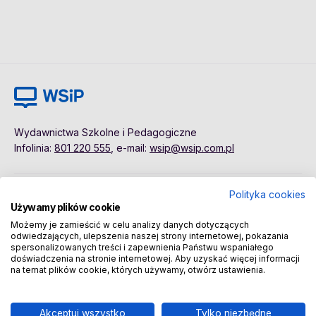
Wydawnictwa Szkolne i Pedagogiczne
Infolinia:
801 220 555
, e-mail:
wsip@wsip.com.pl
Polityka cookies
Polityka cookies
Pierwsze kroki
Używamy plików cookie
Dane osobowe
Kontakt
Możemy je zamieścić w celu analizy danych dotyczących
Regulamin
Sklep
odwiedzających, ulepszenia naszej strony internetowej, pokazania
spersonalizowanych treści i zapewnienia Państwu wspaniałego
doświadczenia na stronie internetowej. Aby uzyskać więcej informacji
na temat plików cookie, których używamy, otwórz ustawienia.
Copyright © 2026 Wydawnictwa Szkolne i Pedagogiczne
Spółka Akcyjna
Akceptuj wszystko
Tylko niezbędne