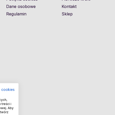
Dane osobowe
Kontakt
Regulamin
Sklep
a cookies
cych,
treści i
owej. Aby
otwórz