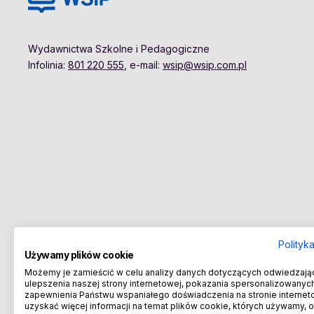
Wydawnictwa Szkolne i Pedagogiczne
Infolinia:
801 220 555
, e-mail:
wsip@wsip.com.pl
Polityk
Używamy plików cookie
Możemy je zamieścić w celu analizy danych dotyczących odwiedzają
ulepszenia naszej strony internetowej, pokazania spersonalizowanych 
zapewnienia Państwu wspaniałego doświadczenia na stronie internet
uzyskać więcej informacji na temat plików cookie, których używamy, 