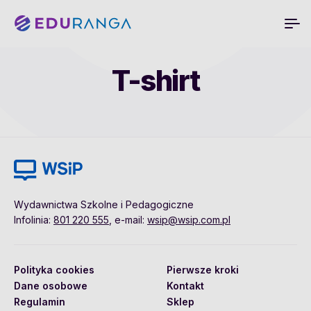
T-shirt
Wydawnictwa Szkolne i Pedagogiczne
Infolinia:
801 220 555
, e-mail:
wsip@wsip.com.pl
Polityka cookies
Pierwsze kroki
Dane osobowe
Kontakt
Regulamin
Sklep