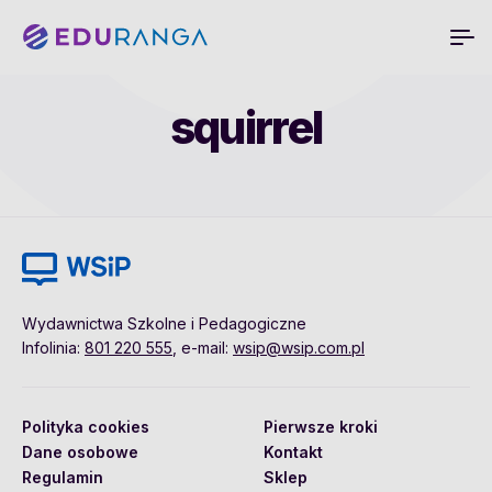
squirrel
Wydawnictwa Szkolne i Pedagogiczne
Infolinia:
801 220 555
, e-mail:
wsip@wsip.com.pl
Polityka cookies
Pierwsze kroki
Dane osobowe
Kontakt
Regulamin
Sklep