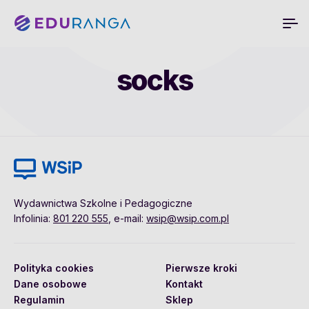
socks
Wydawnictwa Szkolne i Pedagogiczne
Infolinia:
801 220 555
, e-mail:
wsip@wsip.com.pl
Polityka cookies
Pierwsze kroki
Dane osobowe
Kontakt
Regulamin
Sklep