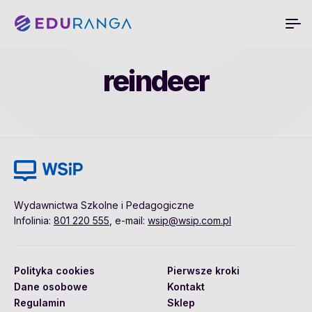
reindeer
Wydawnictwa Szkolne i Pedagogiczne
Infolinia:
801 220 555
, e-mail:
wsip@wsip.com.pl
Polityka cookies
Pierwsze kroki
Dane osobowe
Kontakt
Regulamin
Sklep