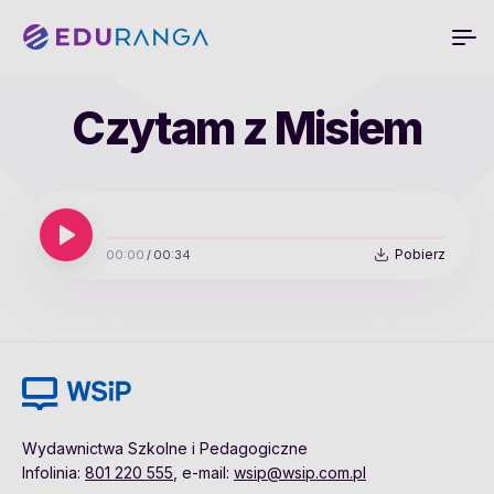
Czytam z Misiem
Pobierz
00:00
/
00:34
Wydawnictwa Szkolne i Pedagogiczne
Infolinia:
801 220 555
, e-mail:
wsip@wsip.com.pl