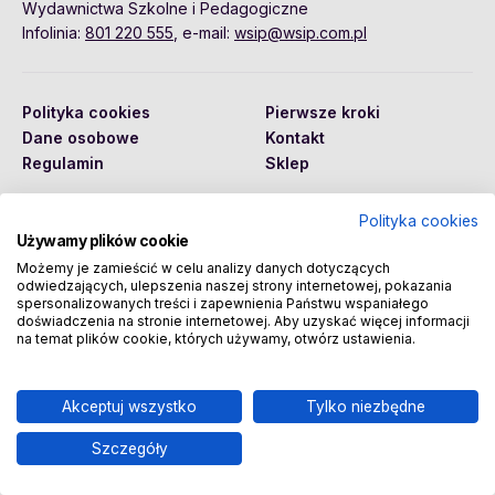
Wydawnictwa Szkolne i Pedagogiczne
Infolinia:
801 220 555
, e-mail:
wsip@wsip.com.pl
Polityka cookies
Pierwsze kroki
Dane osobowe
Kontakt
Regulamin
Sklep
Polityka cookies
Używamy plików cookie
Copyright © 2026 Wydawnictwa Szkolne i Pedagogiczne
Spółka Akcyjna
Możemy je zamieścić w celu analizy danych dotyczących
odwiedzających, ulepszenia naszej strony internetowej, pokazania
spersonalizowanych treści i zapewnienia Państwu wspaniałego
doświadczenia na stronie internetowej. Aby uzyskać więcej informacji
na temat plików cookie, których używamy, otwórz ustawienia.
Akceptuj wszystko
Tylko niezbędne
Szczegóły