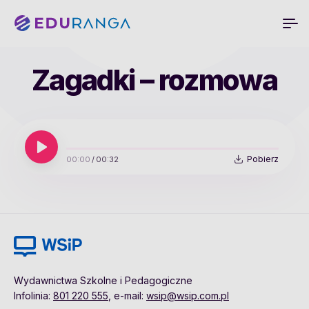
Zagadki – rozmowa
Pobierz
00:00
/
00:32
Wydawnictwa Szkolne i Pedagogiczne
Infolinia:
801 220 555
, e-mail:
wsip@wsip.com.pl