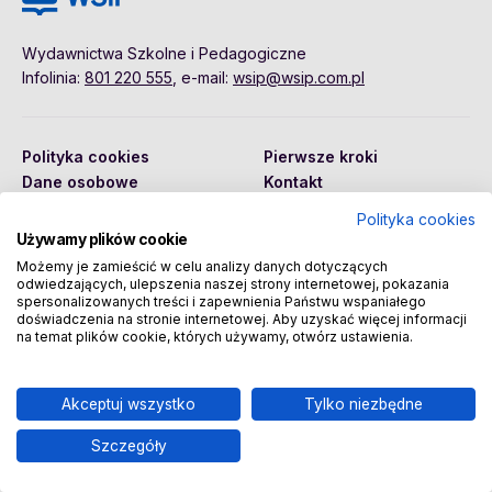
Wydawnictwa Szkolne i Pedagogiczne
Infolinia:
801 220 555
, e-mail:
wsip@wsip.com.pl
Polityka cookies
Pierwsze kroki
Dane osobowe
Kontakt
Regulamin
Sklep
Polityka cookies
Używamy plików cookie
Możemy je zamieścić w celu analizy danych dotyczących
odwiedzających, ulepszenia naszej strony internetowej, pokazania
Copyright © 2026 Wydawnictwa Szkolne i Pedagogiczne
spersonalizowanych treści i zapewnienia Państwu wspaniałego
Spółka Akcyjna
doświadczenia na stronie internetowej. Aby uzyskać więcej informacji
na temat plików cookie, których używamy, otwórz ustawienia.
Akceptuj wszystko
Tylko niezbędne
Szczegóły