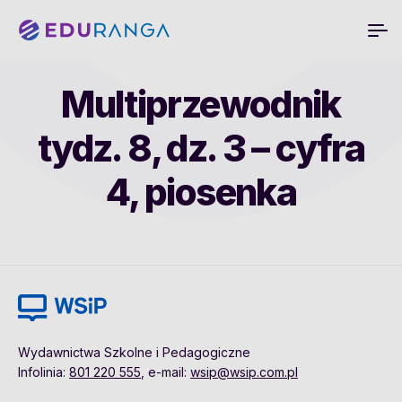
Multiprzewodnik
tydz. 8, dz. 3 – cyfra
4, piosenka
Wydawnictwa Szkolne i Pedagogiczne
Infolinia:
801 220 555
, e-mail:
wsip@wsip.com.pl