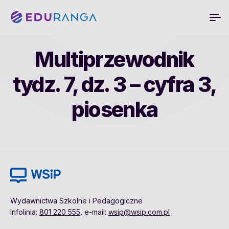
Multiprzewodnik
tydz. 7, dz. 3 – cyfra 3,
piosenka
Wydawnictwa Szkolne i Pedagogiczne
Infolinia:
801 220 555
, e-mail:
wsip@wsip.com.pl