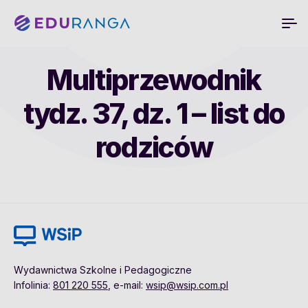
Multiprzewodnik
tydz. 37, dz. 1 – list do
rodziców
Wydawnictwa Szkolne i Pedagogiczne
Infolinia:
801 220 555
, e-mail:
wsip@wsip.com.pl