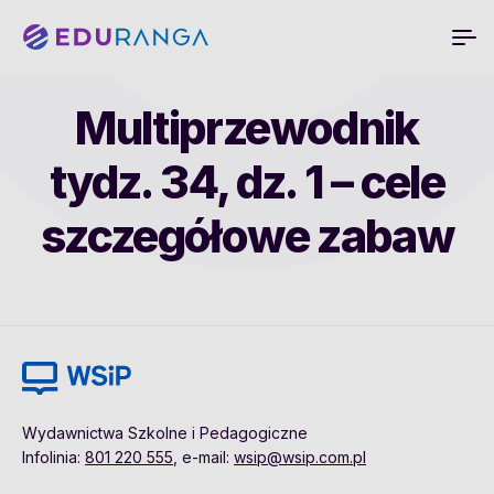
Multiprzewodnik
tydz. 34, dz. 1 – cele
szczegółowe zabaw
Wydawnictwa Szkolne i Pedagogiczne
Infolinia:
801 220 555
, e-mail:
wsip@wsip.com.pl