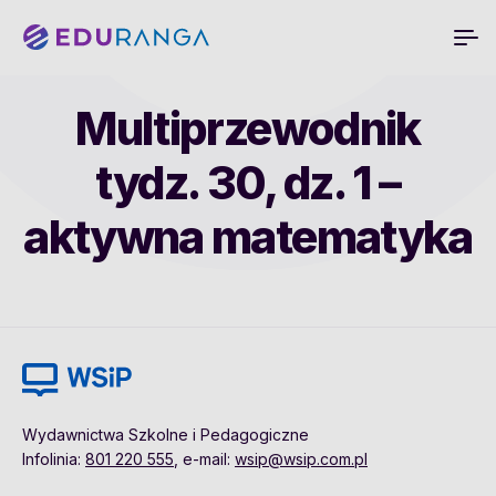
Multiprzewodnik
tydz. 30, dz. 1 –
aktywna matematyka
Wydawnictwa Szkolne i Pedagogiczne
Infolinia:
801 220 555
, e-mail:
wsip@wsip.com.pl