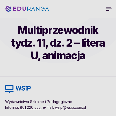
Multiprzewodnik
tydz. 11, dz. 2 – litera
U, animacja
Wydawnictwa Szkolne i Pedagogiczne
Infolinia:
801 220 555
, e-mail:
wsip@wsip.com.pl