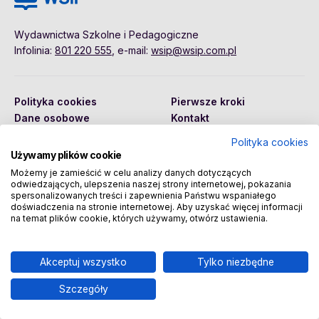
Wydawnictwa Szkolne i Pedagogiczne
Infolinia:
801 220 555
, e-mail:
wsip@wsip.com.pl
Polityka cookies
Pierwsze kroki
Dane osobowe
Kontakt
Regulamin
Sklep
Polityka cookies
Używamy plików cookie
Możemy je zamieścić w celu analizy danych dotyczących
odwiedzających, ulepszenia naszej strony internetowej, pokazania
Copyright © 2026 Wydawnictwa Szkolne i Pedagogiczne
spersonalizowanych treści i zapewnienia Państwu wspaniałego
Spółka Akcyjna
doświadczenia na stronie internetowej. Aby uzyskać więcej informacji
na temat plików cookie, których używamy, otwórz ustawienia.
Akceptuj wszystko
Tylko niezbędne
Szczegóły