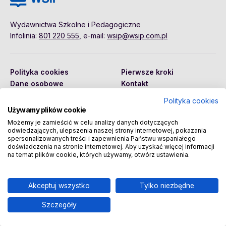
Wydawnictwa Szkolne i Pedagogiczne
Infolinia:
801 220 555
, e-mail:
wsip@wsip.com.pl
Polityka cookies
Pierwsze kroki
Dane osobowe
Kontakt
Regulamin
Sklep
Polityka cookies
Używamy plików cookie
Możemy je zamieścić w celu analizy danych dotyczących
odwiedzających, ulepszenia naszej strony internetowej, pokazania
Copyright © 2026 Wydawnictwa Szkolne i Pedagogiczne
spersonalizowanych treści i zapewnienia Państwu wspaniałego
Spółka Akcyjna
doświadczenia na stronie internetowej. Aby uzyskać więcej informacji
na temat plików cookie, których używamy, otwórz ustawienia.
Akceptuj wszystko
Tylko niezbędne
Szczegóły