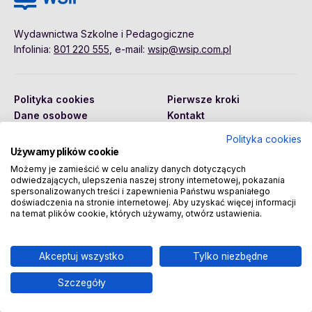
Wydawnictwa Szkolne i Pedagogiczne
Infolinia:
801 220 555
, e-mail:
wsip@wsip.com.pl
Polityka cookies
Pierwsze kroki
Dane osobowe
Kontakt
Regulamin
Sklep
Polityka cookies
Używamy plików cookie
Możemy je zamieścić w celu analizy danych dotyczących
odwiedzających, ulepszenia naszej strony internetowej, pokazania
Copyright © 2026 Wydawnictwa Szkolne i Pedagogiczne
spersonalizowanych treści i zapewnienia Państwu wspaniałego
Spółka Akcyjna
doświadczenia na stronie internetowej. Aby uzyskać więcej informacji
na temat plików cookie, których używamy, otwórz ustawienia.
Akceptuj wszystko
Tylko niezbędne
Szczegóły