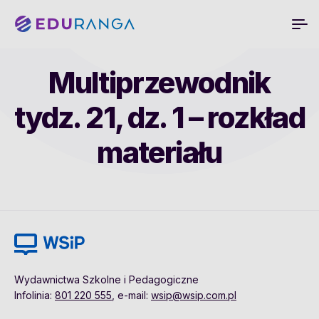
Multiprzewodnik
tydz. 21, dz. 1 – rozkład
materiału
Wydawnictwa Szkolne i Pedagogiczne
Infolinia:
801 220 555
, e-mail:
wsip@wsip.com.pl