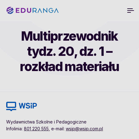
Multiprzewodnik
tydz. 20, dz. 1 –
rozkład materiału
Wydawnictwa Szkolne i Pedagogiczne
Infolinia:
801 220 555
, e-mail:
wsip@wsip.com.pl