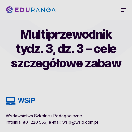
Multiprzewodnik
tydz. 3, dz. 3 – cele
szczegółowe zabaw
Wydawnictwa Szkolne i Pedagogiczne
Infolinia:
801 220 555
, e-mail:
wsip@wsip.com.pl