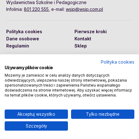
Wydawnictwa Szkolne i Pedagogiczne
Infolinia:
801 220 555
, e-mail:
wsip@wsip.com.pl
Polityka cookies
Pierwsze kroki
Dane osobowe
Kontakt
Regulamin
Sklep
Polityka cookies
Używamy plików cookie
Copyright © 2026 Wydawnictwa Szkolne i Pedagogiczne
Spółka Akcyjna
Możemy je zamieścić w celu analizy danych dotyczących
odwiedzających, ulepszenia naszej strony internetowej, pokazania
spersonalizowanych treści i zapewnienia Państwu wspaniałego
doświadczenia na stronie internetowej. Aby uzyskać więcej informacji
na temat plików cookie, których używamy, otwórz ustawienia.
Akceptuj wszystko
Tylko niezbędne
Szczegóły