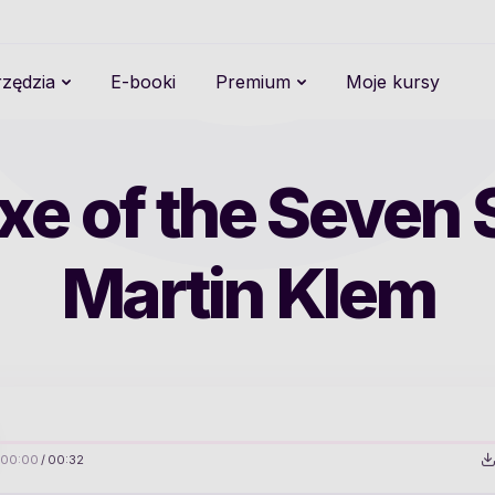
zędzia
E-booki
Premium
Moje kursy
xe of the Seven 
Martin Klem
00:00
/
00:32