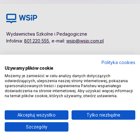
Wydawnictwa Szkolne i Pedagogiczne
Infolinia:
801 220 555
, e-mail:
wsip@wsip.com.pl
Polityka cookies
Polityka cookies
Pierwsze kroki
Używamy plików cookie
Dane osobowe
Kontakt
Możemy je zamieścić w celu analizy danych dotyczących
Regulamin
Sklep
odwiedzających, ulepszenia naszej strony internetowej, pokazania
spersonalizowanych treści i zapewnienia Państwu wspaniałego
doświadczenia na stronie internetowej. Aby uzyskać więcej informacji
na temat plików cookie, których używamy, otwórz ustawienia.
Copyright © 2026 Wydawnictwa Szkolne i Pedagogiczne
Spółka Akcyjna
Akceptuj wszystko
Tylko niezbędne
Szczegóły